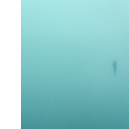
grösseres
Bild