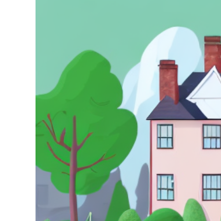
grösseres
Bild