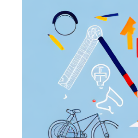
grösseres
Bild