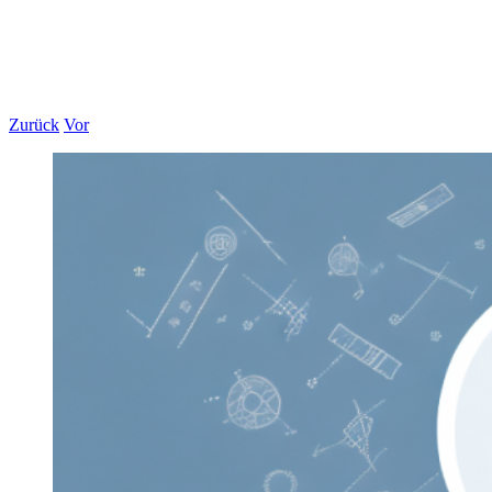
Zurück
Vor
Zeige
grösseres
Bild