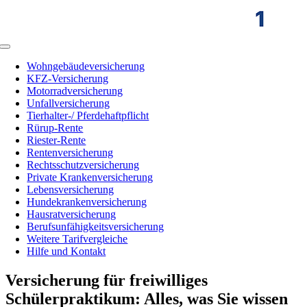
Zum
Inhalt
springen
Toggle
Navigation
Wohngebäudeversicherung
KFZ-Versicherung
Motorradversicherung
Unfallversicherung
Tierhalter-/ Pferdehaftpflicht
Rürup-Rente
Riester-Rente
Rentenversicherung
Rechtsschutzversicherung
Private Krankenversicherung
Lebensversicherung
Hundekrankenversicherung
Hausratversicherung
Berufsunfähigkeitsversicherung
Weitere Tarifvergleiche
Hilfe und Kontakt
Versicherung für freiwilliges
Schülerpraktikum: Alles, was Sie wissen