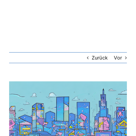
Riester-Rente
Rentenversicherung
Rechtsschutzversicherung
Zurück
Vor
Private Krankenversicherung
Zeige
grösseres
Lebensversicherung
Bild
Hundekrankenversicherung