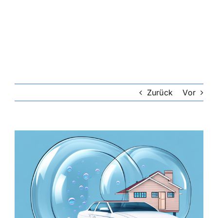
Riester-Rente
Rentenversicherung
Rechtsschutzversicherung
Zurück
Vor
Private Krankenversicherung
Zeige
grösseres
Lebensversicherung
Bild
Hundekrankenversicherung