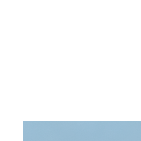
Zeige
grösseres