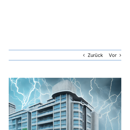
Riester-Rente
Rentenversicherung
Rechtsschutzversicherung
Zurück
Vor
Private Krankenversicherung
Zeige
grösseres
Lebensversicherung
Bild
Hundekrankenversicherung