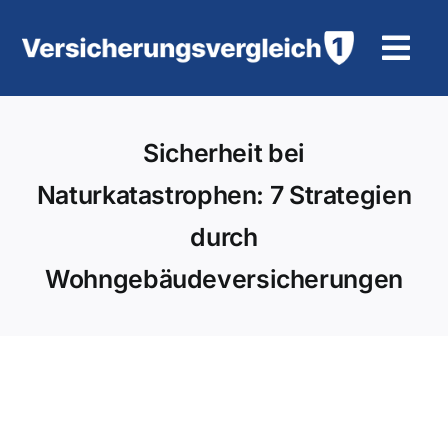
Zum
Inhalt
Tog
springen
Navi
Wohngebäudeversicherung
Sicherheit bei
KFZ-Versicherung
Naturkatastrophen: 7 Strategien
durch
Motorradversicherung
Wohngebäudeversicherungen
Unfallversicherung
Tierhalter-/ Pferdehaftpflicht
Rürup-Rente