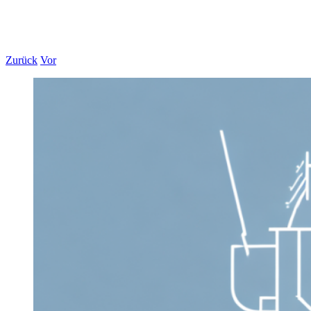
Zurück
Vor
Zeige
grösseres
Bild