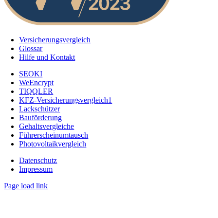
Versicherungsvergleich
Glossar
Hilfe und Kontakt
SEOKI
WeEncrypt
TIQQLER
KFZ-Versicherungsvergleich1
Lackschützer
Bauförderung
Gehaltsvergleiche
Führerscheinumtausch
Photovoltaikvergleich
Datenschutz
Impressum
Page load link
Nach
oben