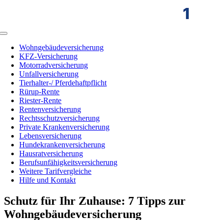
Zum
Inhalt
springen
Toggle
Navigation
Wohngebäudeversicherung
KFZ-Versicherung
Motorradversicherung
Unfallversicherung
Tierhalter-/ Pferdehaftpflicht
Rürup-Rente
Riester-Rente
Rentenversicherung
Rechtsschutzversicherung
Private Krankenversicherung
Lebensversicherung
Hundekrankenversicherung
Hausratversicherung
Berufsunfähigkeitsversicherung
Weitere Tarifvergleiche
Hilfe und Kontakt
Schutz für Ihr Zuhause: 7 Tipps zur
Wohngebäudeversicherung