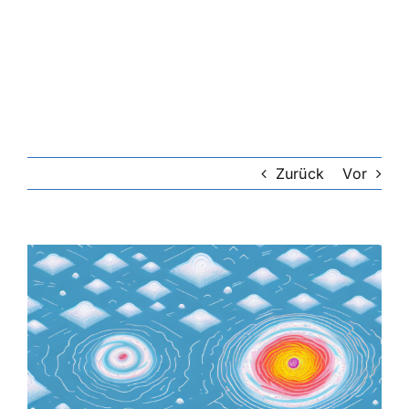
Riester-Rente
Rentenversicherung
Rechtsschutzversicherung
Zurück
Vor
Private Krankenversicherung
Zeige
grösseres
Lebensversicherung
Bild
Hundekrankenversicherung