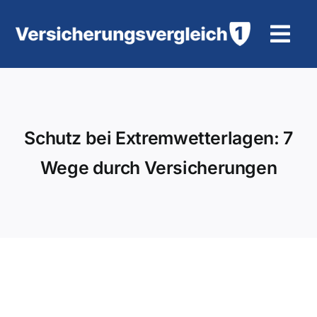
Zum
Inhalt
Tog
springen
Navi
Wohngebäudeversicherung
KFZ-Versicherung
Schutz bei Extremwetterlagen: 7
Wege durch Versicherungen
Motorradversicherung
Unfallversicherung
Tierhalter-/ Pferdehaftpflicht
Rürup-Rente