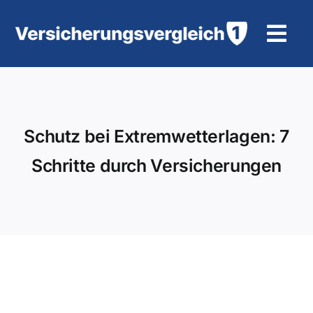
Zum
Inhalt
Tog
springen
Navi
Wohngebäudeversicherung
KFZ-Versicherung
Schutz bei Extremwetterlagen: 7
Schritte durch Versicherungen
Motorradversicherung
Unfallversicherung
Tierhalter-/ Pferdehaftpflicht
Rürup-Rente