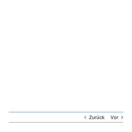
Riester-Rente
Rentenversicherung
Rechtsschutzversicherung
Private Krankenversicherung
Lebensversicherung
Hundekrankenversicherung
Zurück
Vor