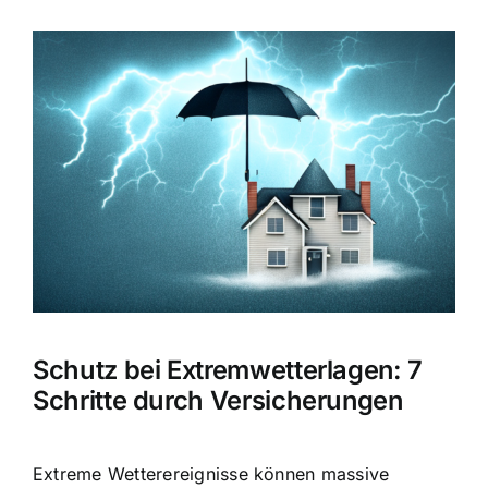
Hausratversicherung
Zeige
grösseres
Berufsunfähigkeitsversicherung
Bild
Weitere Tarifvergleiche
Hilfe und Kontakt
Schutz bei Extremwetterlagen: 7
Schritte durch Versicherungen
Extreme Wetterereignisse können massive