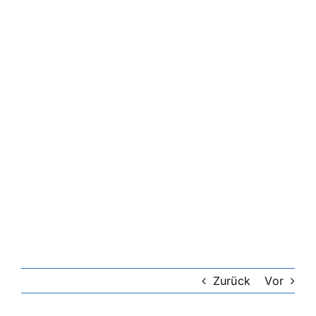
Riester-Rente
Rentenversicherung
Rechtsschutzversicherung
Private Krankenversicherung
Lebensversicherung
Hundekrankenversicherung
Zurück
Vor