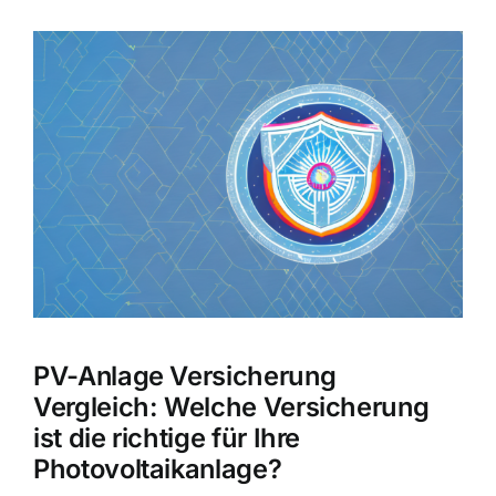
Hausratversicherung
Zeige
grösseres
Berufsunfähigkeitsversicherung
Bild
Weitere Tarifvergleiche
Hilfe und Kontakt
PV-Anlage Versicherung
Vergleich: Welche Versicherung
ist die richtige für Ihre
Photovoltaikanlage?