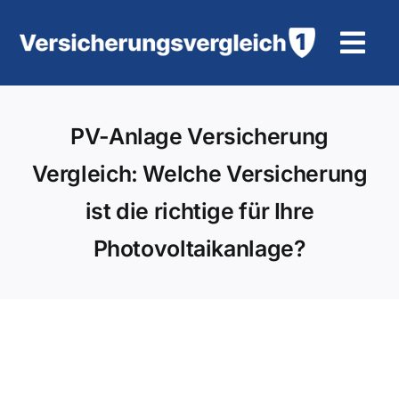
Zum
Inhalt
Tog
springen
Navi
Wohngebäudeversicherung
PV-Anlage Versicherung
KFZ-Versicherung
Vergleich: Welche Versicherung
ist die richtige für Ihre
Motorradversicherung
Photovoltaikanlage?
Unfallversicherung
Tierhalter-/ Pferdehaftpflicht
Rürup-Rente