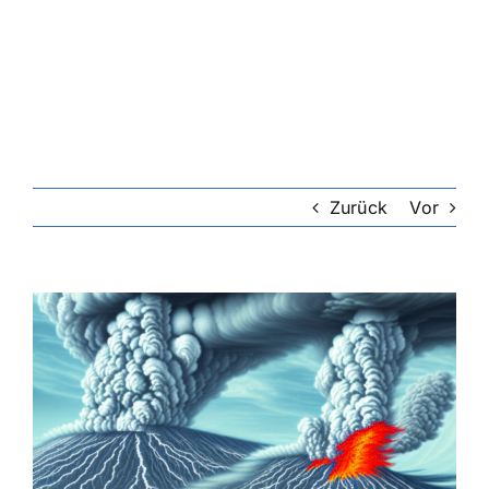
Riester-Rente
Rentenversicherung
Rechtsschutzversicherung
Zurück
Vor
Private Krankenversicherung
Zeige
grösseres
Lebensversicherung
Bild
Hundekrankenversicherung