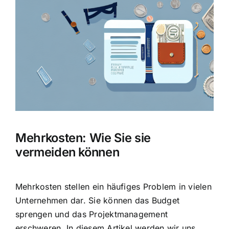
Hausratversicherung
Bild
Berufsunfähigkeitsversicherung
Weitere Tarifvergleiche
Hilfe und Kontakt
Mehrkosten: Wie Sie sie
vermeiden können
Mehrkosten stellen ein häufiges Problem in vielen
Unternehmen dar. Sie können das Budget
sprengen und das Projektmanagement
erschweren. In diesem Artikel werden wir uns