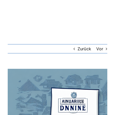
Riester-Rente
Rentenversicherung
Rechtsschutzversicherung
Zurück
Vor
Private Krankenversicherung
Zeige
grösseres
Lebensversicherung
Bild
Hundekrankenversicherung