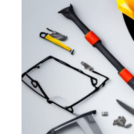
grösseres
Bild