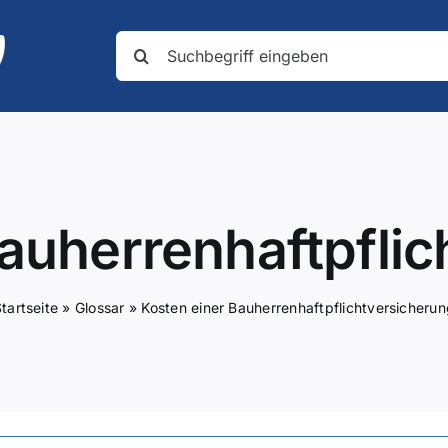
Suche
nach:
auherrenhaftpfli
tartseite
»
Glossar
»
Kosten einer Bauherrenhaftpflichtversicheru