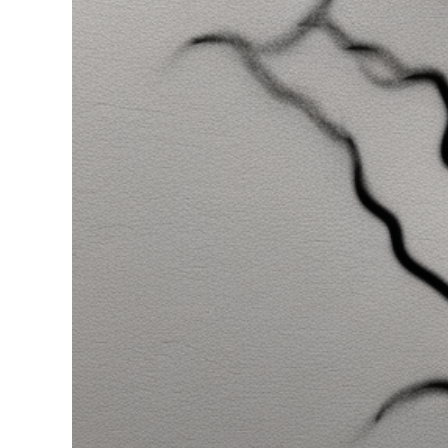
grösseres
Bild