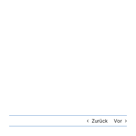
Riester-Rente
Rentenversicherung
Rechtsschutzversicherung
Private Krankenversicherung
Lebensversicherung
Hundekrankenversicherung
Zurück
Vor