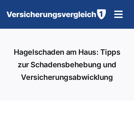
Zum
Inhalt
Tog
springen
Navi
Wohngebäudeversicherung
Hagelschaden am Haus: Tipps
KFZ-Versicherung
zur Schadensbehebung und
Motorradversicherung
Versicherungsabwicklung
Unfallversicherung
Tierhalter-/ Pferdehaftpflicht
Rürup-Rente