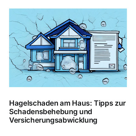
Hausratversicherung
Zeige
grösseres
Berufsunfähigkeitsversicherung
Bild
Weitere Tarifvergleiche
Hilfe und Kontakt
Hagelschaden am Haus: Tipps zur
Schadensbehebung und
Versicherungsabwicklung