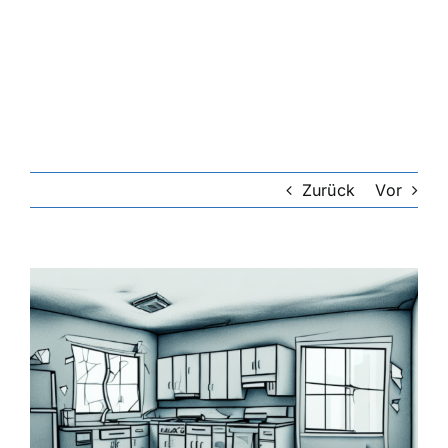
Riester-Rente
Rentenversicherung
Rechtsschutzversicherung
Zurück
Vor
Private Krankenversicherung
Zeige
grösseres
Lebensversicherung
Bild
Hundekrankenversicherung