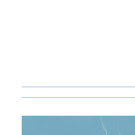
Zeige
grösseres