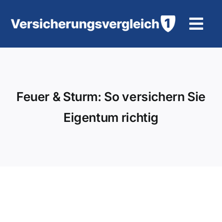
Zum
Inhalt
Tog
springen
Navi
Wohngebäudeversicherung
KFZ-Versicherung
Feuer & Sturm: So versichern Sie
Eigentum richtig
Motorradversicherung
Unfallversicherung
Tierhalter-/ Pferdehaftpflicht
Rürup-Rente