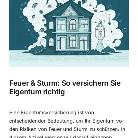
Hausratversicherung
Bild
Berufsunfähigkeitsversicherung
Weitere Tarifvergleiche
Hilfe und Kontakt
Feuer & Sturm: So versichern Sie
Eigentum richtig
Eine Eigentumsversicherung ist von
entscheidender Bedeutung, um Ihr Eigentum vor
den
Risiken von Feuer und Sturm
zu schützen. In
diesem Artikel werden wir darauf eingehen,