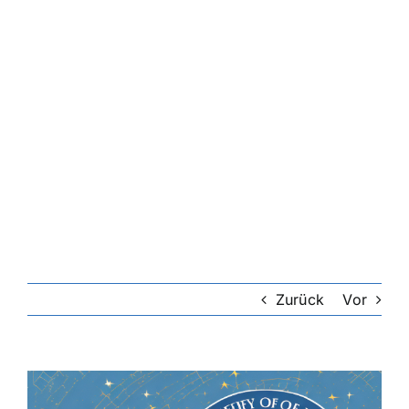
Riester-Rente
Rentenversicherung
Rechtsschutzversicherung
Private Krankenversicherung
Lebensversicherung
Zurück
Vor
Hundekrankenversicherung
Zeige
grösseres