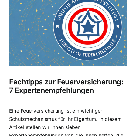
Hausratversicherung
Bild
Berufsunfähigkeitsversicherung
Weitere Tarifvergleiche
Hilfe und Kontakt
Fachtipps zur Feuerversicherung:
7 Expertenempfehlungen
Eine Feuerversicherung ist ein wichtiger
Schutzmechanismus für Ihr Eigentum
. In diesem
Artikel stellen wir Ihnen sieben
Expertenempfehlungen vor, die Ihnen helfen, die