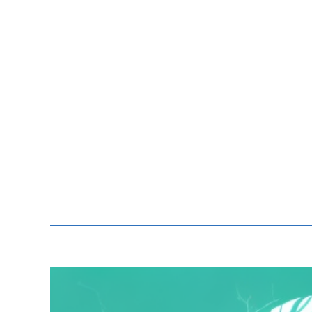
Zeige
grösseres