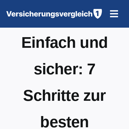
Zum
Inhalt
Togg
springen
Navi
Wohngeb
Einfach und
KFZ-Ver
sicher: 7
Motorrad
Unfallve
Schritte zur
Tierhalte
besten
Rürup-R