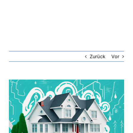
Riester-Rente
Rentenversicherung
Rechtsschutzversicherung
Zurück
Vor
Private Krankenversicherung
Zeige
grösseres
Lebensversicherung
Bild
Hundekrankenversicherung