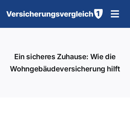
Zum
Inhalt
Tog
springen
Navi
Wohngebäudeversicherung
KFZ-Versicherung
Ein sicheres Zuhause: Wie die
Wohngebäudeversicherung hilft
Motorradversicherung
Unfallversicherung
Tierhalter-/ Pferdehaftpflicht
Rürup-Rente