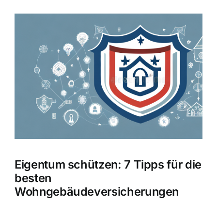
Hausratversicherung
Zeige
grösseres
Berufsunfähigkeitsversicherung
Bild
Weitere Tarifvergleiche
Hilfe und Kontakt
Eigentum schützen: 7 Tipps für die
besten
Wohngebäudeversicherungen