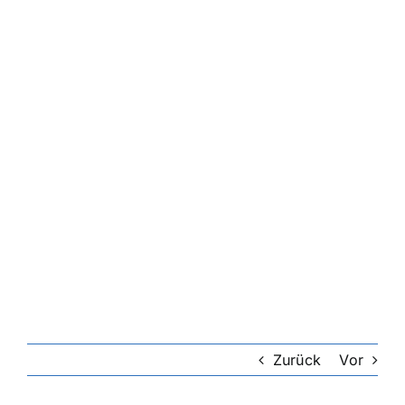
Riester-Rente
Rentenversicherung
Rechtsschutzversicherung
Private Krankenversicherung
Lebensversicherung
Hundekrankenversicherung
Zurück
Vor