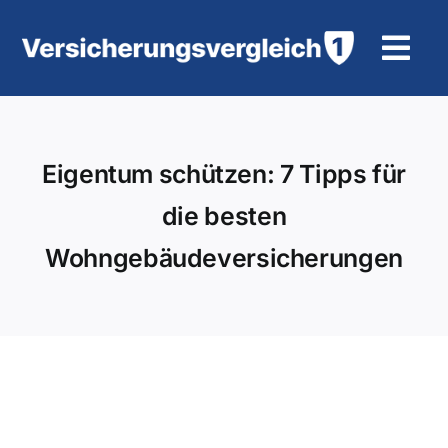
Zum
Inhalt
Tog
springen
Navi
Wohngebäudeversicherung
Eigentum schützen: 7 Tipps für
KFZ-Versicherung
die besten
Motorradversicherung
Wohngebäudeversicherungen
Unfallversicherung
Tierhalter-/ Pferdehaftpflicht
Rürup-Rente