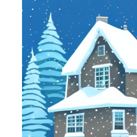
grösseres
Bild