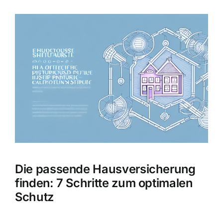
Hausratversicherung
Zeige
grösseres
Berufsunfähigkeitsversicherung
Bild
Weitere Tarifvergleiche
Hilfe und Kontakt
Die passende Hausversicherung
finden: 7 Schritte zum optimalen
Schutz