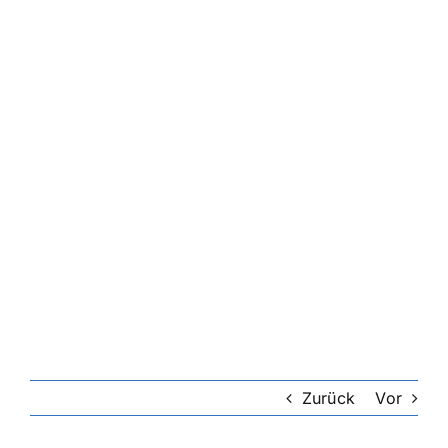
Riester-Rente
Rentenversicherung
Rechtsschutzversicherung
Private Krankenversicherung
Lebensversicherung
Hundekrankenversicherung
Zurück
Vor