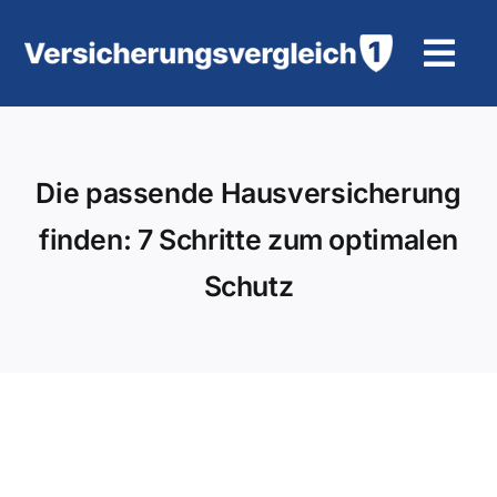
Zum
Inhalt
Tog
springen
Navi
Wohngebäudeversicherung
Die passende Hausversicherung
KFZ-Versicherung
finden: 7 Schritte zum optimalen
Motorradversicherung
Schutz
Unfallversicherung
Tierhalter-/ Pferdehaftpflicht
Rürup-Rente