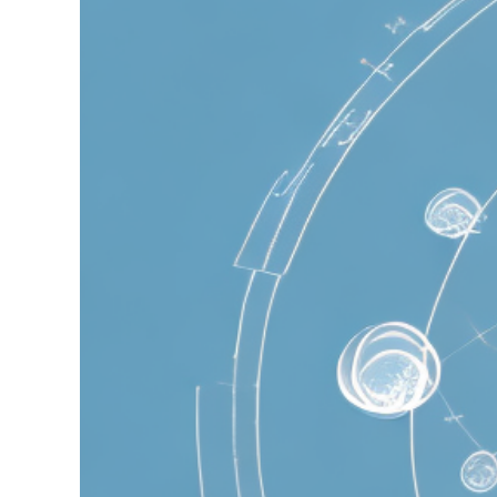
grösseres
Bild