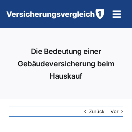
Zum
Inhalt
Tog
springen
Navi
Wohngebäudeversicherung
Die Bedeutung einer
KFZ-Versicherung
Gebäudeversicherung beim
Motorradversicherung
Hauskauf
Unfallversicherung
Tierhalter-/ Pferdehaftpflicht
Zurück
Vor
Rürup-Rente