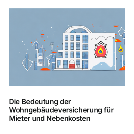
Hausratversicherung
Zeige
grösseres
Berufsunfähigkeitsversicherung
Bild
Weitere Tarifvergleiche
Hilfe und Kontakt
Die Bedeutung der
Wohngebäudeversicherung für
Mieter und Nebenkosten