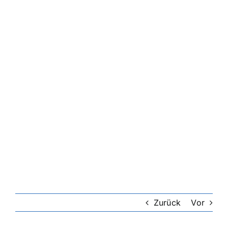
Riester-Rente
Rentenversicherung
Rechtsschutzversicherung
Private Krankenversicherung
Lebensversicherung
Hundekrankenversicherung
Zurück
Vor