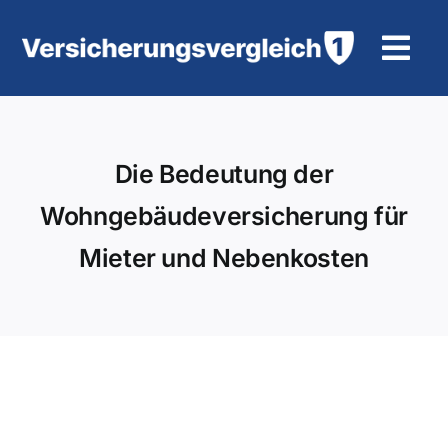
Zum
Inhalt
Tog
springen
Navi
Wohngebäudeversicherung
Die Bedeutung der
KFZ-Versicherung
Wohngebäudeversicherung für
Motorradversicherung
Mieter und Nebenkosten
Unfallversicherung
Tierhalter-/ Pferdehaftpflicht
Rürup-Rente