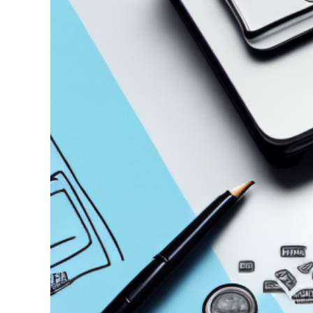
grösseres
Bild