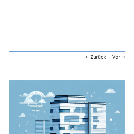
Riester-Rente
Rentenversicherung
Rechtsschutzversicherung
Zurück
Vor
Private Krankenversicherung
Zeige
grösseres
Lebensversicherung
Bild
Hundekrankenversicherung