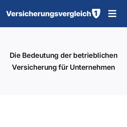
Zum
Inhalt
Tog
springen
Navi
Wohngebäudeversicherung
KFZ-Versicherung
Die Bedeutung der betrieblichen
Versicherung für Unternehmen
Motorradversicherung
Unfallversicherung
Tierhalter-/ Pferdehaftpflicht
Rürup-Rente