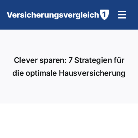
Zum
Inhalt
Tog
springen
Navi
Wohngebäudeversicherung
KFZ-Versicherung
Clever sparen: 7 Strategien für
die optimale Hausversicherung
Motorradversicherung
Unfallversicherung
Tierhalter-/ Pferdehaftpflicht
Rürup-Rente