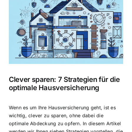
Hausratversicherung
Bild
Berufsunfähigkeitsversicherung
Weitere Tarifvergleiche
Hilfe und Kontakt
Clever sparen: 7 Strategien für die
optimale Hausversicherung
Wenn es um Ihre Hausversicherung geht, ist es
wichtig,
clever zu sparen
, ohne dabei die
optimale Abdeckung zu opfern. In diesem Artikel
werden wir Ihnen sieben Strategien vorstellen, die