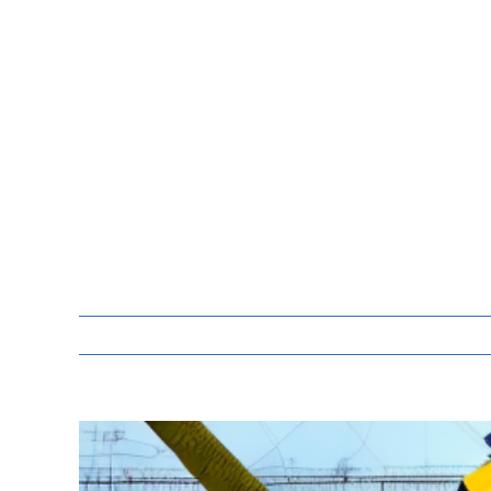
Zeige
grösseres