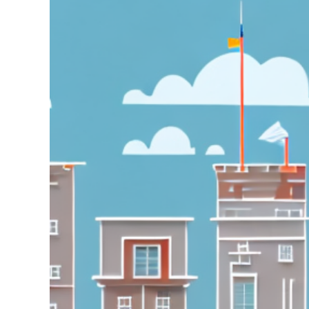
grösseres
Bild