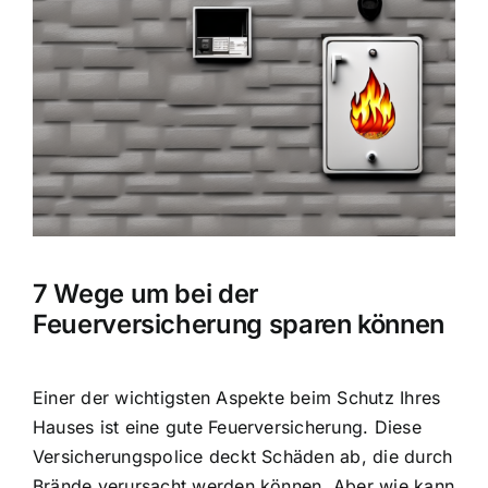
Hausratversicherung
Bild
Berufsunfähigkeitsversicherung
Weitere Tarifvergleiche
Hilfe und Kontakt
7 Wege um bei der
Feuerversicherung sparen können
Einer der wichtigsten Aspekte beim Schutz Ihres
Hauses ist eine gute Feuerversicherung. Diese
Versicherungspolice deckt Schäden ab, die durch
Brände verursacht werden können. Aber wie kann