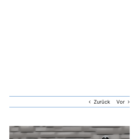
Riester-Rente
Rentenversicherung
Rechtsschutzversicherung
Private Krankenversicherung
Lebensversicherung
Zurück
Vor
Hundekrankenversicherung
Zeige
grösseres