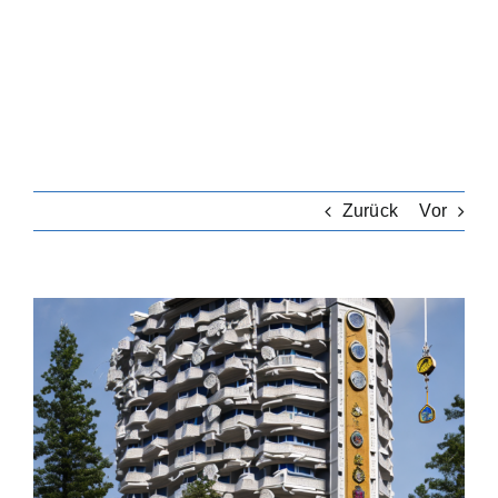
Riester-Rente
Rentenversicherung
Rechtsschutzversicherung
Zurück
Vor
Private Krankenversicherung
Zeige
grösseres
Lebensversicherung
Bild
Hundekrankenversicherung