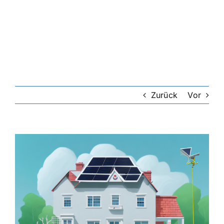
Riester-Rente
Rentenversicherung
Rechtsschutzversicherung
Zurück
Vor
Private Krankenversicherung
Zeige
grösseres
Lebensversicherung
Bild
Hundekrankenversicherung