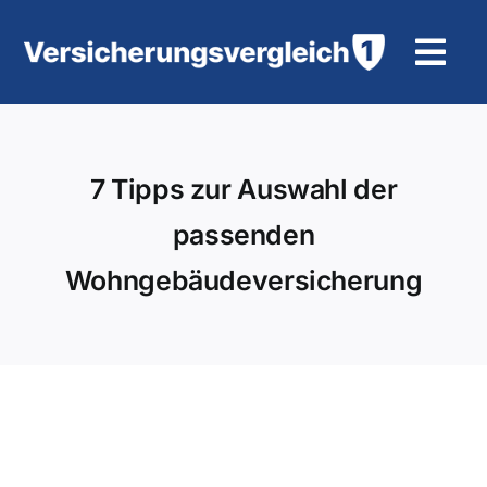
Zum
Inhalt
Tog
springen
Navi
Wohngebäudeversicherung
7 Tipps zur Auswahl der
KFZ-Versicherung
passenden
Motorradversicherung
Wohngebäudeversicherung
Unfallversicherung
Tierhalter-/ Pferdehaftpflicht
Rürup-Rente