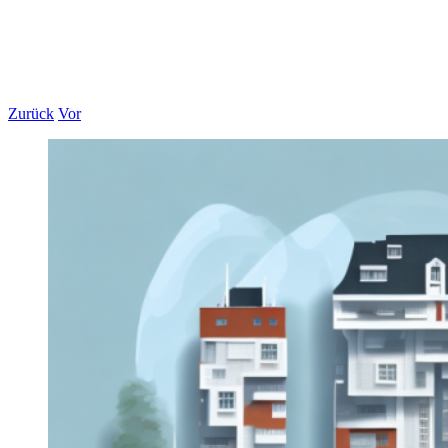
Zurück
Vor
Zeige
grösseres
Bild