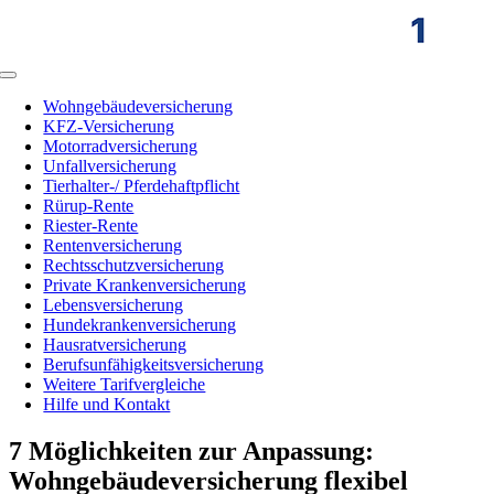
Zum
Inhalt
springen
Toggle
Navigation
Wohngebäudeversicherung
KFZ-Versicherung
Motorradversicherung
Unfallversicherung
Tierhalter-/ Pferdehaftpflicht
Rürup-Rente
Riester-Rente
Rentenversicherung
Rechtsschutzversicherung
Private Krankenversicherung
Lebensversicherung
Hundekrankenversicherung
Hausratversicherung
Berufsunfähigkeitsversicherung
Weitere Tarifvergleiche
Hilfe und Kontakt
7 Möglichkeiten zur Anpassung:
Wohngebäudeversicherung flexibel