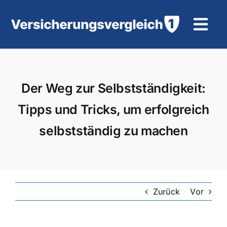
Zum
Inhalt
Tog
springen
Navi
Wohngebäudeversicherung
Der Weg zur Selbstständigkeit:
KFZ-Versicherung
Tipps und Tricks, um erfolgreich
Motorradversicherung
selbstständig zu machen
Unfallversicherung
Tierhalter-/ Pferdehaftpflicht
Zurück
Vor
Rürup-Rente