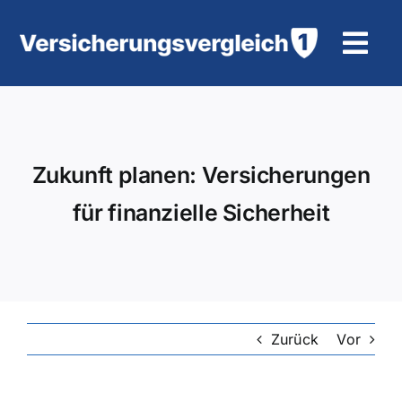
Zum
Inhalt
Tog
springen
Navi
Wohngebäudeversicherung
KFZ-Versicherung
Zukunft planen: Versicherungen
für finanzielle Sicherheit
Motorradversicherung
Unfallversicherung
Tierhalter-/ Pferdehaftpflicht
Zurück
Vor
Rürup-Rente