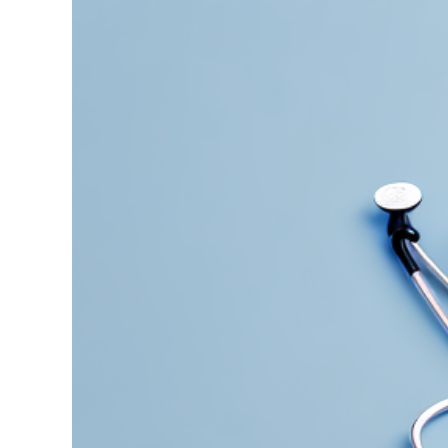
grösseres
Bild