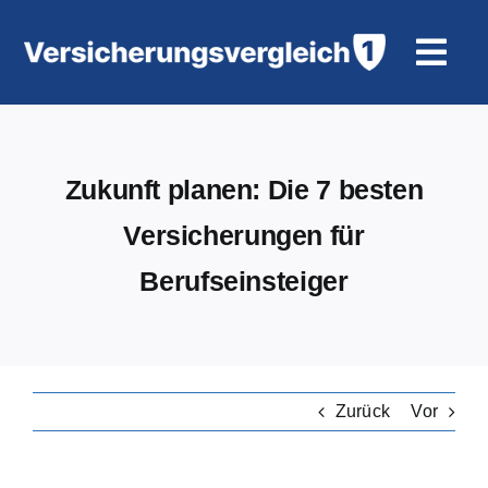
Zum
Inhalt
Togg
springen
Navi
Wohngebäudeversicherung
Zukunft planen: Die 7 besten
KFZ-Versicherung
Versicherungen für
Motorradversicherung
Berufseinsteiger
Unfallversicherung
Tierhalter-/ Pferdehaftpflicht
Zurück
Vor
Rürup-Rente