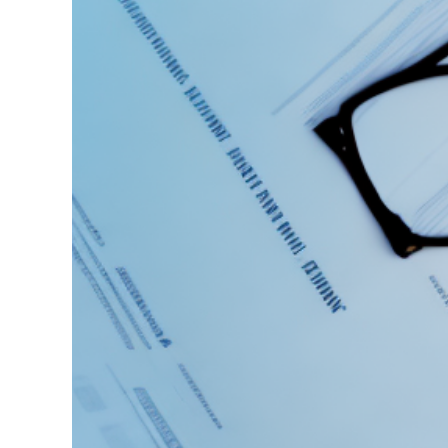
grösseres
Bild