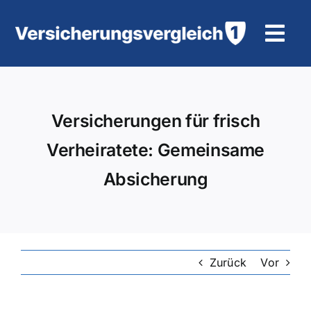
Zum
Inhalt
Tog
springen
Navi
Wohngebäudeversicherung
Versicherungen für frisch
KFZ-Versicherung
Verheiratete: Gemeinsame
Motorradversicherung
Absicherung
Unfallversicherung
Tierhalter-/ Pferdehaftpflicht
Zurück
Vor
Rürup-Rente