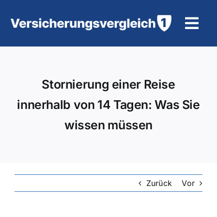
Zum
Inhalt
Tog
springen
Navi
Wohngebäudeversicherung
Stornierung einer Reise
KFZ-Versicherung
innerhalb von 14 Tagen: Was Sie
Motorradversicherung
wissen müssen
Unfallversicherung
Tierhalter-/ Pferdehaftpflicht
Zurück
Vor
Rürup-Rente