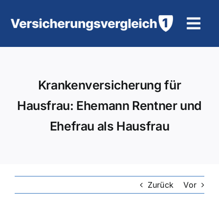
Zum
Inhalt
Tog
springen
Navi
Wohngebäudeversicherung
Krankenversicherung für
KFZ-Versicherung
Hausfrau: Ehemann Rentner und
Motorradversicherung
Ehefrau als Hausfrau
Unfallversicherung
Tierhalter-/ Pferdehaftpflicht
Zurück
Vor
Rürup-Rente