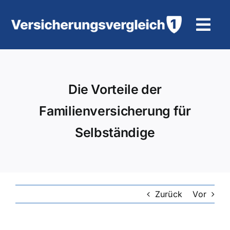
Zum
Inhalt
Tog
springen
Navi
Wohngebäudeversicherung
Die Vorteile der
KFZ-Versicherung
Familienversicherung für
Motorradversicherung
Selbständige
Unfallversicherung
Tierhalter-/ Pferdehaftpflicht
Zurück
Vor
Rürup-Rente