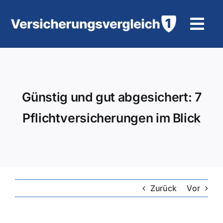
Zum
Inhalt
Tog
springen
Navi
Wohngebäudeversicherung
KFZ-Versicherung
Günstig und gut abgesichert: 7
Pflichtversicherungen im Blick
Motorradversicherung
Unfallversicherung
Tierhalter-/ Pferdehaftpflicht
Zurück
Vor
Rürup-Rente